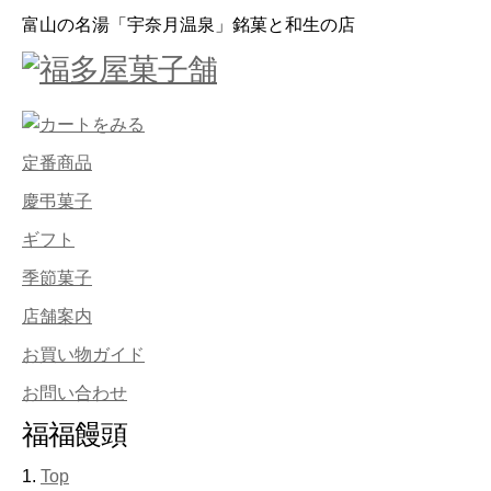
富山の名湯「宇奈月温泉」銘菓と和生の店
定番商品
慶弔菓子
ギフト
季節菓子
店舗案内
お買い物ガイド
お問い合わせ
福福饅頭
Top